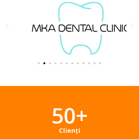
50
+
Clienți