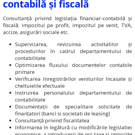
contabilă și fiscală
Consultanță privind
legislația financiar-contabilă și
fiscală
: impozitul pe profit, impozitul pe venit, TVA,
accize, asigurări sociale etc.
Supervizarea, revizuirea activitatilor și
procedurilor în cadrul departamentului de
contabilitate
Optimizarea fluxului documentelor contabile
primare
Verificarea înregistrărilor veniturilor încasate și
cheltuielile efectuate
Instruirea personalului departamentului de
contabilitate
Documentații de specialitare solicitate de
finanțatori (banci si societati de leasing)
Consultanță privind fiscalitatea
Informarea în legătură cu modificările legislatiei
economice, a introducerii de noi taxe și impozite