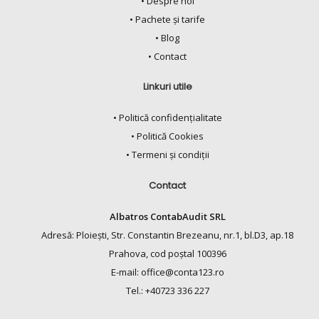
• Despre noi
• Pachete și tarife
• Blog
• Contact
Linkuri utile
• Politică confidențialitate
• Politică Cookies
• Termeni și condiții
Contact
Albatros ContabAudit SRL
Adresă: Ploiești, Str. Constantin Brezeanu, nr.1, bl.D3, ap.18
Prahova, cod poștal 100396
E-mail: office@conta123.ro
Tel.: +40723 336 227